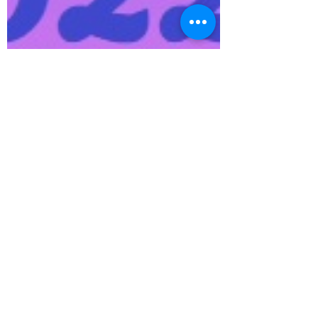
Ludovic Rivière
28 févr. 2022
2 min de lecture
LES MEILLEURS NFT
DES BTS A ACHETER
EN 2022 !
Et si vous aussi vous pouviez gagner de