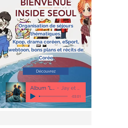
BIENVENUE
INSIDE SEOUL
Organisation de séjours
thématiques.
Kpop, drama coréen,
eSport
,
webtoon, bons plans et récits de
Corée
Découvrez
Album "Libre"
Jay et Ludo
-03:01