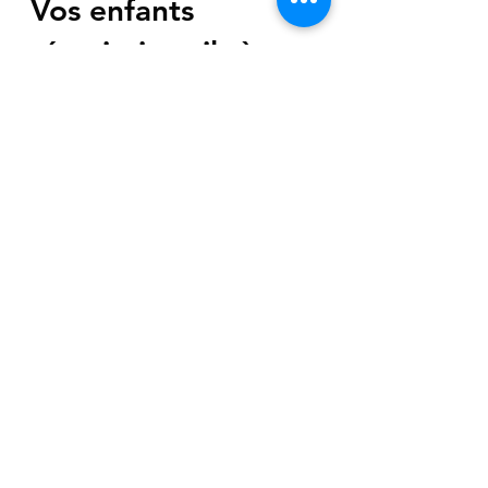
Ludovic Rivière
24 sept. 2021
5 min de lecture
Vos enfants
réussiraient-ils à
devenir une star de la
Kpop ?
Le très réputé quartier chic de
Gangnam, à Séoul, est connu pour ses
établissements d'enseignement privés,
appelés "hagwon". Voir des...