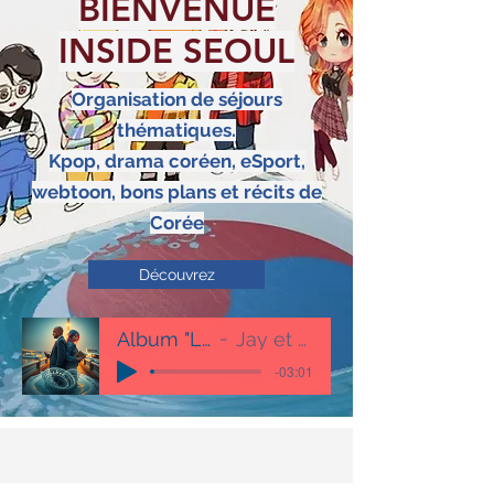
BIENVENUE
INSIDE SEOUL
Organisation de séjours
thématiques.
Kpop, drama coréen,
eSport
,
webtoon, bons plans et récits de
Corée
Découvrez
Album "Libre"
Jay et Ludo
-03:01