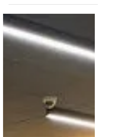
entier parle depuis une dizaine de jours
? Insideseoul.fr...