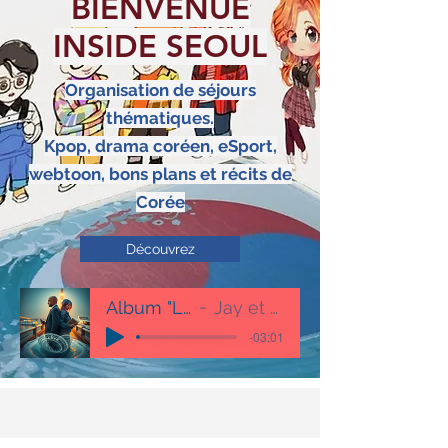
BIENVENUE
INSIDE SEOUL
Organisation de séjours
thématiques.
Kpop, drama coréen,
eSport
,
webtoon, bons plans et récits de
Corée
Découvrez
Album "Libre"
Jay et Ludo
-03:01