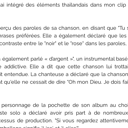
'ai intégré des éléments thaïlandais dans mon clip vi
rçu des paroles de sa chanson, en disant que "Tu sai
hrases préférées. Elle a également déclaré que les 
 contraste entre le "noir" et le "rose" dans les paroles,
 a également parlé « d’argent »", un instrumental basé
addictive. Elle a dit que cette chanson lui trottai
ait entendue. La chanteuse a déclaré que la chanson l
nt qu'elle ne cessait de dire "Oh mon Dieu. Je dois fai
u personnage de la pochette de son album au choi
rtiste solo a déclaré avoir pris part à de nombreu
ssus de production. "Si vous regardez attentivement,