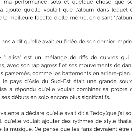
 ma performance solo et quelque chose que seul
e a ajouté qu'elle voulait que l'album dans lequel e
e la meilleure facette d'elle-même, en disant "l'album
ans a dit qu'elle avait eu l'idée de son dernier impri
 "Lalisa" est un mélange de riffs de cuivres qui 
, avec son rap agressif et ses mouvements de dans
s parsemés, comme les battements en arrière-plan. L
e pays d'Asie du Sud-Est était une grande source 
isa a répondu qu'elle voulait combiner sa propre c
ses débuts en solo encore plus significatifs.
alente a déclaré qu'elle avait dit à Teddy(que j’ai s
), qu'elle voulait ajouter des rythmes de style thaïla
e la musique. "Je pense que les fans devraient être