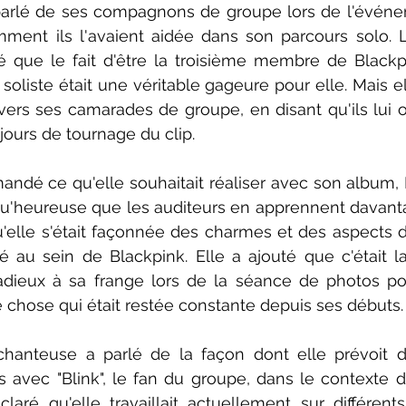
arlé de ses compagnons de groupe lors de l'événem
ent ils l'avaient aidée dans son parcours solo. L
 que le fait d'être la troisième membre de Blackpi
soliste était une véritable gageure pour elle. Mais el
rs ses camarades de groupe, en disant qu'ils lui on
jours de tournage du clip.
andé ce qu'elle souhaitait réaliser avec son album, 
 qu'heureuse que les auditeurs en apprennent davantag
u'elle s'était façonnée des charmes et des aspects di
é au sein de Blackpink. Elle a ajouté que c'était la
s adieux à sa frange lors de la séance de photos po
e chose qui était restée constante depuis ses débuts.
chanteuse a parlé de la façon dont elle prévoit d
 avec "Blink", le fan du groupe, dans le contexte 
claré qu'elle travaillait actuellement sur différent