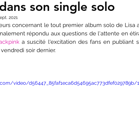
dans son single solo
sept. 2021
rs concernant le tout premier album solo de Lisa aien
finalement répondu aux questions de l'attente en étir
ackpink
 a suscité l'excitation des fans en publiant 
i vendredi soir dernier.
tic.com/video/d56447_85faf1eca6d54695ac773dfef029789b/