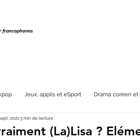
ur francophones
kpop
Jeux, applis et eSport
Drama coréen et 
sept. 2021
3 min de lecture
s
Culture coréenne
vraiment (La)Lisa ? Elém