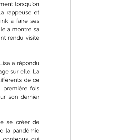
ent lorsqu'on 
a rappeuse et 
nk à faire ses 
le a montré sa 
t rendu visite 
Lisa a répondu 
e sur elle. La 
fférents de ce 
 première fois 
ur son dernier 
e se créer de 
de la pandémie 
s contenus qui 